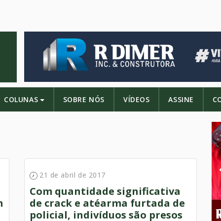
COLUNAS
SOBRE NÓS
VÍDEOS
ASSINE
C
21 de abril de 2017
Com quantidade significativa
m
de crack e atéarma furtada de
policial, indiví­duos são presos