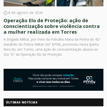
8 de agosto de 2026
Operação Elo de Proteção: ação de
conscientização sobre violência contra
a mulher realizada em Torres
A Brigada Militar, por meio da Patrulha Maria da Penha do 42º
Batalhão de Polícia Militar (42º BPM), promoveu nesta quinta-
feira (6), em Torres, uma ação de conscientização alusiva ao
Dia “D” da Operação Elo de Proteção.
ÚLTIMAS NOTÍCIAS