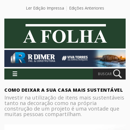
Ler Edição Impressa
Edições Anteriores
☰
BUSCAR
COMO DEIXAR A SUA CASA MAIS SUSTENTÁVEL
Investir na utilização de itens mais sustentáveis
tanto na decoração como na própria
construção de um projeto é uma vontade que
muitas pessoas compartilham.