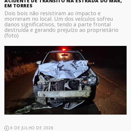
ACIDENTE DE TRÂNSITO NA ESTRADA DO MAR,
EM TORRES
Dois bois não resistiram ao impacto e
morreram no local. Um dos veículos sofreu
danos significativos, tendo a parte frontal
destruída e gerando prejuízo ao proprietário
(foto)
6 DE JULHO DE 2026