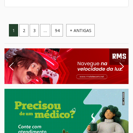
Paginação
1
2
3
…
94
+ ANTIGAS
de
posts
Previous
Next