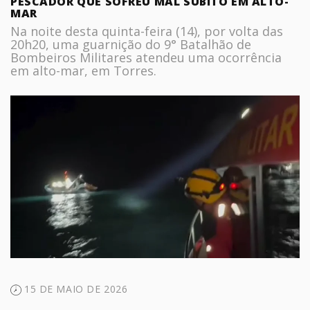
PESCADOR QUE SOFREU MAL SÚBITO EM ALTO-
MAR
Na noite desta quinta-feira (14), por volta das
20h20, uma guarnição do 9° Batalhão de
Bombeiros Militares atendeu uma ocorrência
em alto-mar, em Torres.
15 DE MAIO DE 2026