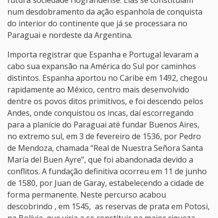
futura sociedade riograndense. Elas se constituíam
num desdobramento da ação espanhola de conquista
do interior do continente que já se processara no
Paraguai e nordeste da Argentina.
Importa registrar que Espanha e Portugal levaram a
cabo sua expansão na América do Sul por caminhos
distintos. Espanha aportou no Caribe em 1492, chegou
rapidamente ao México, centro mais desenvolvido
dentre os povos ditos primitivos, e foi descendo pelos
Andes, onde conquistou os incas, daí escorregando
para a planície do Paraguai até fundar Buenos Aires,
no extremo sul, em 3 de fevereiro de 1536, por Pedro
de Mendoza, chamada “Real de Nuestra Señora Santa
María del Buen Ayre”, que foi abandonada devido a
conflitos. A fundação definitiva ocorreu em 11 de junho
de 1580, por Juan de Garay, estabelecendo a cidade de
forma permanente. Neste percurso acabou
descobrindo , em 1545, as reservas de prata em Potosi,