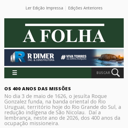
Ler Edição Impressa
Edições Anteriores
☰
BUSCAR
OS 400 ANOS DAS MISSÕES
No dia 3 de maio de 1626, o jesuíta Roque
Gonzalez funda, na banda oriental do Rio
Uruguai, território hoje do Rio Grande do Sul, a
redução indígena de São Nicolau. Daí a
lembrança, neste ano de 2026, dos 400 anos da
ocupação missioneira.