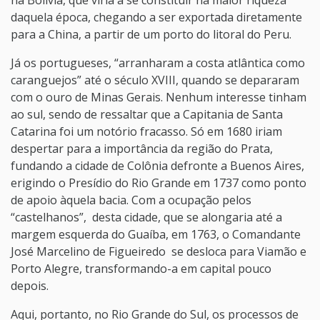
na Bolívia, que viria a se constituir na maior riqueza
daquela época, chegando a ser exportada diretamente
para a China, a partir de um porto do litoral do Peru.
Já os portugueses, “arranharam a costa atlântica como
caranguejos” até o século XVIII, quando se depararam
com o ouro de Minas Gerais. Nenhum interesse tinham
ao sul, sendo de ressaltar que a Capitania de Santa
Catarina foi um notório fracasso. Só em 1680 iriam
despertar para a importância da região do Prata,
fundando a cidade de Colônia defronte a Buenos Aires,
erigindo o Presídio do Rio Grande em 1737 como ponto
de apoio àquela bacia. Com a ocupação pelos
“castelhanos”, desta cidade, que se alongaria até a
margem esquerda do Guaíba, em 1763, o Comandante
José Marcelino de Figueiredo se desloca para Viamão e
Porto Alegre, transformando-a em capital pouco
depois.
Aqui, portanto, no Rio Grande do Sul, os processos de