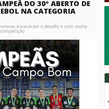
AMPEÃ DO 30° ABERTO DE
EBOL NA CATEGORIA
s meninas encararam o desafio e com muita
 competição