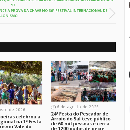
17
CE A PROVA DA CHAVE NO 36° FESTIVAL INTERNACIONAL DE
ALONISMO
6 de agosto de 2026
osto de 2026
24ª Festa do Pescador de
oeiras celebrou a
Arroio do Sal teve público
egional na 1ª Festa
de 60 mil pessoas e cerca
rismo Vale do
de 1200 quilos de peixe