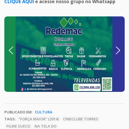
CLIQUE AQUI
e acesse nosso grupo no Whatsapp
Previous
Next
PUBLICADO EM:
CULTURA
TAGS:
"FORÇA MAIOR" (2014)
CINECLUBE TORRES
FILME SUECO
NA TELA DO