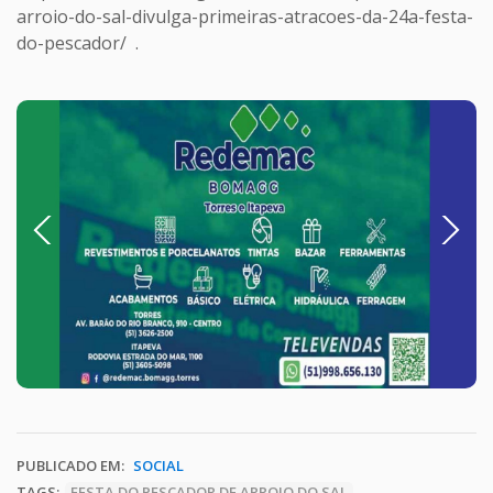
arroio-do-sal-divulga-primeiras-atracoes-da-24a-festa-
do-pescador/ .
Previous
Next
PUBLICADO EM:
SOCIAL
TAGS:
FESTA DO PESCADOR DE ARROIO DO SAL