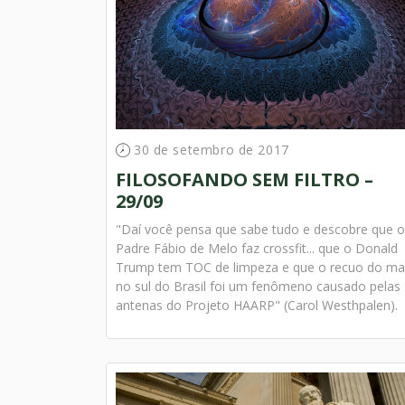
30 de setembro de 2017
FILOSOFANDO SEM FILTRO –
29/09
"Daí você pensa que sabe tudo e descobre que o
Padre Fábio de Melo faz crossfit... que o Donald
Trump tem TOC de limpeza e que o recuo do ma
no sul do Brasil foi um fenômeno causado pelas
antenas do Projeto HAARP" (Carol Westhpalen).