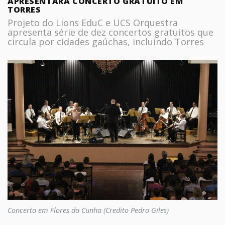
APRESENTARÁ CONCERTO GRATUITO EM
TORRES
Projeto do Lions EduC e UCS Orquestra
apresenta série de dez concertos gratuitos que
circula por cidades gaúchas, incluindo Torres
Concerto em Flores da Cunha (Credito Pedro Giles)