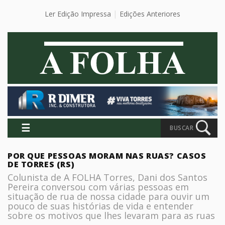
Ler Edição Impressa
Edições Anteriores
☰
BUSCAR
POR QUE PESSOAS MORAM NAS RUAS? CASOS
DE TORRES (RS)
Colunista de A FOLHA Torres, Dani dos Santos
Pereira conversou com várias pessoas em
situação de rua de nossa cidade para ouvir um
pouco de suas histórias de vida e entender
sobre os motivos que lhes levaram para as ruas