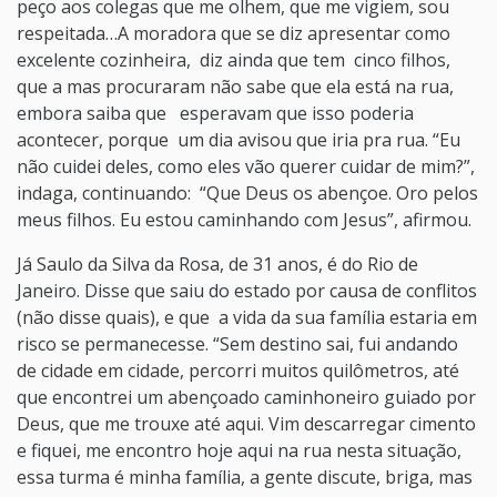
peço aos colegas que me olhem, que me vigiem, sou
respeitada…A moradora que se diz apresentar como
excelente cozinheira, diz ainda que tem cinco filhos,
que a mas procuraram não sabe que ela está na rua,
embora saiba que esperavam que isso poderia
acontecer, porque um dia avisou que iria pra rua. “Eu
não cuidei deles, como eles vão querer cuidar de mim?”,
indaga, continuando: “Que Deus os abençoe. Oro pelos
meus filhos. Eu estou caminhando com Jesus”, afirmou.
Já Saulo da Silva da Rosa, de 31 anos, é do Rio de
Janeiro. Disse que saiu do estado por causa de conflitos
(não disse quais), e que a vida da sua família estaria em
risco se permanecesse. “Sem destino sai, fui andando
de cidade em cidade, percorri muitos quilômetros, até
que encontrei um abençoado caminhoneiro guiado por
Deus, que me trouxe até aqui. Vim descarregar cimento
e fiquei, me encontro hoje aqui na rua nesta situação,
essa turma é minha família, a gente discute, briga, mas