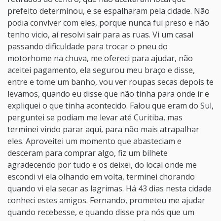
prefeito determinou, e se espalharam pela cidade. Não
podia conviver com eles, porque nunca fui preso e não
tenho vicio, aí resolvi sair para as ruas. Vi um casal
passando dificuldade para trocar o pneu do
motorhome na chuva, me ofereci para ajudar, não
aceitei pagamento, ela segurou meu braço e disse,
entre e tome um banho, vou ver roupas secas depois te
levamos, quando eu disse que não tinha para onde ir e
expliquei o que tinha acontecido. Falou que eram do Sul,
perguntei se podiam me levar até Curitiba, mas
terminei vindo parar aqui, para não mais atrapalhar
eles. Aproveitei um momento que abasteciam e
desceram para comprar algo, fiz um bilhete
agradecendo por tudo e os deixei, do local onde me
escondi vi ela olhando em volta, terminei chorando
quando vi ela secar as lagrimas. Há 43 dias nesta cidade
conheci estes amigos. Fernando, prometeu me ajudar
quando recebesse, e quando disse pra nós que um