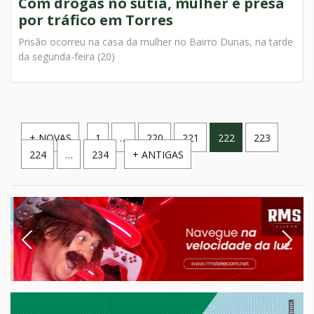
Com drogas no sutiã, mulher é presa
por tráfico em Torres
Prisão ocorreu na casa da mulher no Bairro Dunas, na tarde
da segunda-feira (20)
Paginação
+ NOVAS
1
…
220
221
222
223
224
…
234
+ ANTIGAS
de
posts
Previous
Next