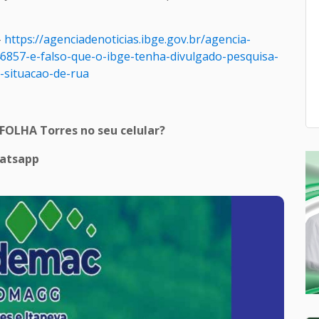
–
https://agenciadenoticias.ibge.gov.br/agencia-
/46857-e-falso-que-o-ibge-tenha-divulgado-pesquisa-
-situacao-de-rua
 FOLHA Torres no seu celular?
hatsapp