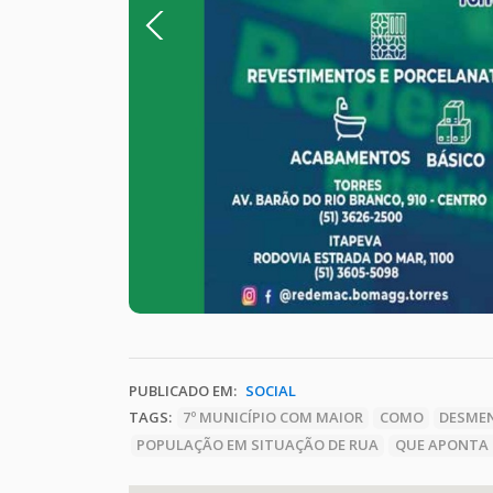
Previous
PUBLICADO EM:
SOCIAL
TAGS:
7º MUNICÍPIO COM MAIOR
COMO
DESMEN
POPULAÇÃO EM SITUAÇÃO DE RUA
QUE APONTA 