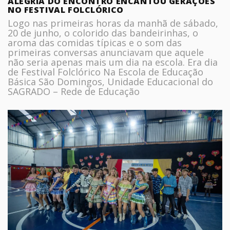
ALEGRIA DO ENCONTRO ENCANTOU GERAÇÕES
NO FESTIVAL FOLCLÓRICO
Logo nas primeiras horas da manhã de sábado,
20 de junho, o colorido das bandeirinhas, o
aroma das comidas típicas e o som das
primeiras conversas anunciavam que aquele
não seria apenas mais um dia na escola. Era dia
de Festival Folclórico Na Escola de Educação
Básica São Domingos, Unidade Educacional do
SAGRADO – Rede de Educação