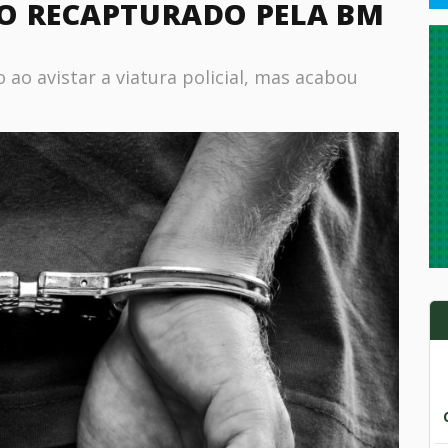
O RECAPTURADO PELA BM
 ao avistar a viatura policial, mas acabou