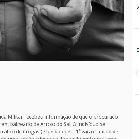
T
gada Militar recebeu informação de que o procurado
m balneário de Arroio do Sal. O indivíduo se
áfico de drogas (expedido pela 1ª vara criminal de
e de uma facção criminosa da região metropolitana.