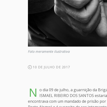
Foto meramente ilustrativa
10 DE JULHO DE 2017
N
o dia 09 de julho, a guarnição da Bri
ISMAEL RIBEIRO DOS SANTOS estaria e
encontrava com um mandado de prisão por tr
Porto Alegre) e é suspeito de ser integrant