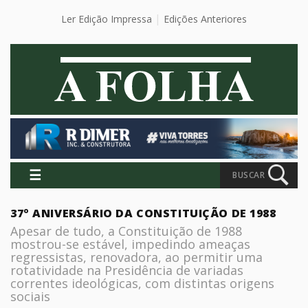
Ler Edição Impressa
Edições Anteriores
☰
BUSCAR
37º ANIVERSÁRIO DA CONSTITUIÇÃO DE 1988
Apesar de tudo, a Constituição de 1988
mostrou-se estável, impedindo ameaças
regressistas, renovadora, ao permitir uma
rotatividade na Presidência de variadas
correntes ideológicas, com distintas origens
sociais