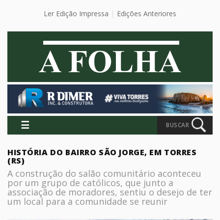
Ler Edição Impressa
Edições Anteriores
☰
BUSCAR
HISTÓRIA DO BAIRRO SÃO JORGE, EM TORRES
(RS)
A construção do salão comunitário aconteceu
por um grupo de católicos, que junto a
associação de moradores, sentiu o desejo de ter
um local para a comunidade se reunir