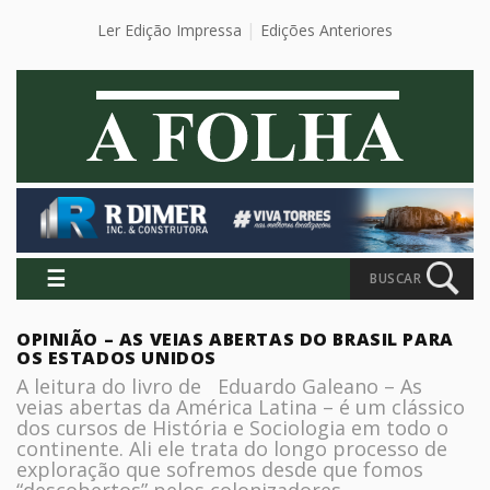
Ler Edição Impressa
Edições Anteriores
☰
BUSCAR
OPINIÃO – AS VEIAS ABERTAS DO BRASIL PARA
OS ESTADOS UNIDOS
A leitura do livro de Eduardo Galeano – As
veias abertas da América Latina – é um clássico
dos cursos de História e Sociologia em todo o
continente. Ali ele trata do longo processo de
exploração que sofremos desde que fomos
“descobertos” pelos colonizadores.