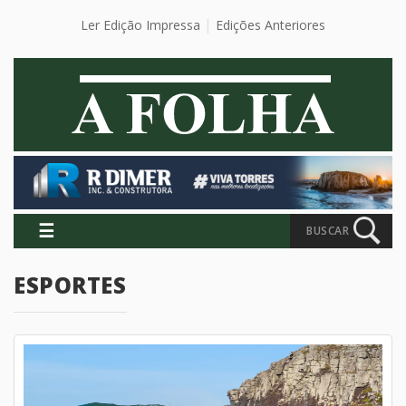
Ler Edição Impressa
Edições Anteriores
☰
BUSCAR
ESPORTES