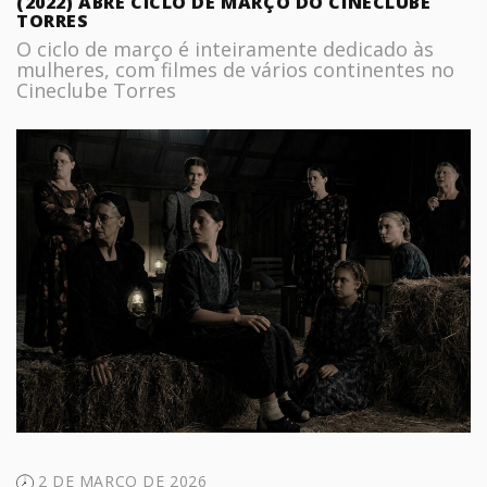
(2022) ABRE CICLO DE MARÇO DO CINECLUBE
TORRES
O ciclo de março é inteiramente dedicado às
mulheres, com filmes de vários continentes no
Cineclube Torres
2 DE MARÇO DE 2026