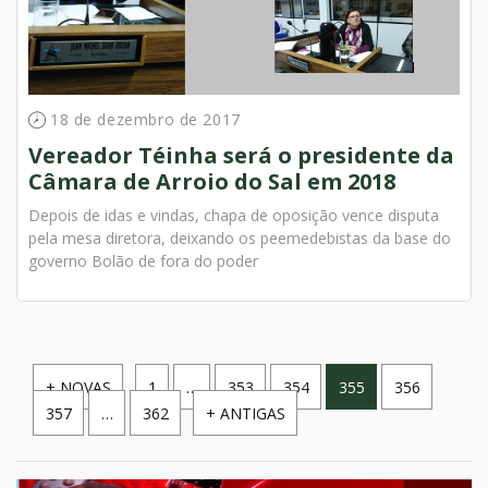
18 de dezembro de 2017
Vereador Téinha será o presidente da
Câmara de Arroio do Sal em 2018
Depois de idas e vindas, chapa de oposição vence disputa
pela mesa diretora, deixando os peemedebistas da base do
governo Bolão de fora do poder
Paginação
+ NOVAS
1
…
353
354
355
356
357
…
362
+ ANTIGAS
de
posts